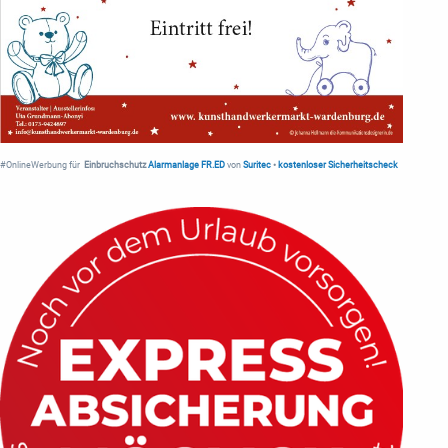
#OnlineWerbung für
Einbruchschutz
Alarmanlage FR.ED
von
Suritec
•
kostenloser Sicherheitscheck