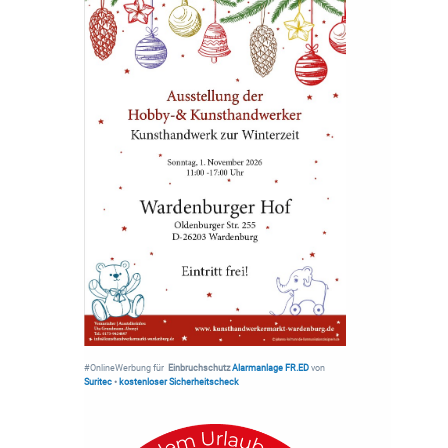
#OnlineWerbung für
Einbruchschutz
Alarmanlage FR.ED
von
Suritec
•
kostenloser Sicherheitscheck