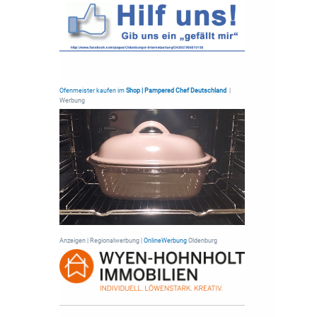
Ofenmeister kaufen im
Shop | Pampered Chef Deutschland
|
Werbung
Anzeigen | Regionalwerbung |
OnlineWerbung
Oldenburg