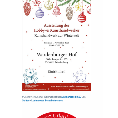
#OnlineWerbung für
Einbruchschutz
Alarmanlage FR.ED
von
Suritec
•
kostenloser Sicherheitscheck