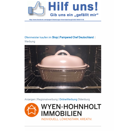
Ofenmeister kaufen im
Shop | Pampered Chef Deutschland
|
Werbung
Anzeigen | Regionalwerbung |
OnlineWerbung
Oldenburg