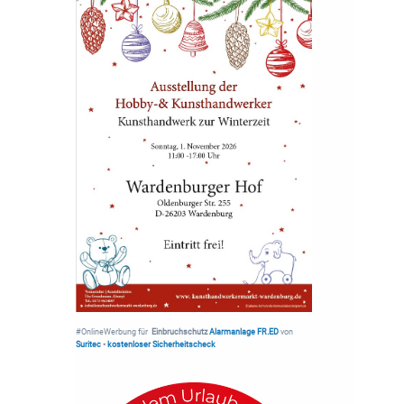
#OnlineWerbung für
Einbruchschutz
Alarmanlage FR.ED
von
Suritec
•
kostenloser Sicherheitscheck