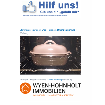
Ofenmeister kaufen im
Shop | Pampered Chef Deutschland
|
Werbung
Anzeigen | Regionalwerbung |
OnlineWerbung
Oldenburg