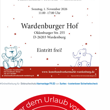
#OnlineWerbung für
Einbruchschutz
Alarmanlage FR.ED
von
Suritec
•
kostenloser Sicherheitscheck