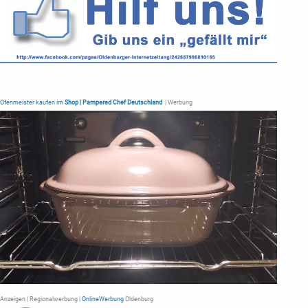
Ofenmeister kaufen im
Shop | Pampered Chef Deutschland
| Werbung
Anzeigen | Regionalwerbung |
OnlineWerbung
Oldenburg