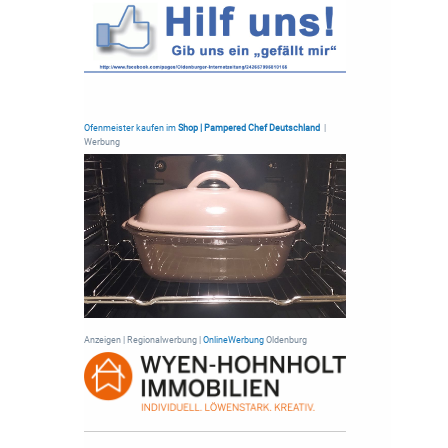
Ofenmeister kaufen im
Shop | Pampered Chef Deutschland
|
Werbung
Anzeigen | Regionalwerbung |
OnlineWerbung
Oldenburg