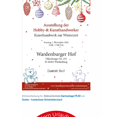
#OnlineWerbung für
Einbruchschutz
Alarmanlage FR.ED
von
Suritec
•
kostenloser Sicherheitscheck