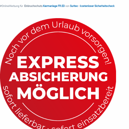
#OnlineWerbung für
Einbruchschutz
Alarmanlage FR.ED
von
Suritec
•
kostenloser Sicherheitscheck