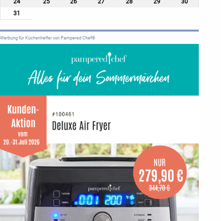
24
25
26
27
28
29
30
31
Werbung für Küchenhelfer von Pampered Chef®