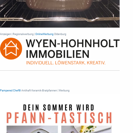
Anzeigen | Regionalwerbung |
OnlineWerbung
Oldenburg
Pampered Chef®
Antihaft Keramik-Bratpfannen | Werbung