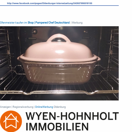
Ofenmeister kaufen im
Shop | Pampered Chef Deutschland
| Werbung
Anzeigen | Regionalwerbung |
OnlineWerbung
Oldenburg