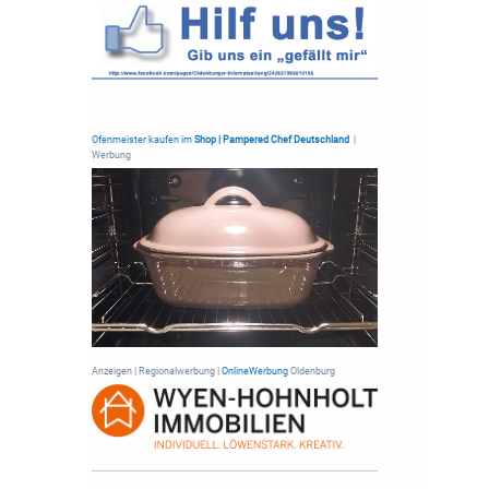
Ofenmeister kaufen im
Shop | Pampered Chef Deutschland
|
Werbung
Anzeigen | Regionalwerbung |
OnlineWerbung
Oldenburg