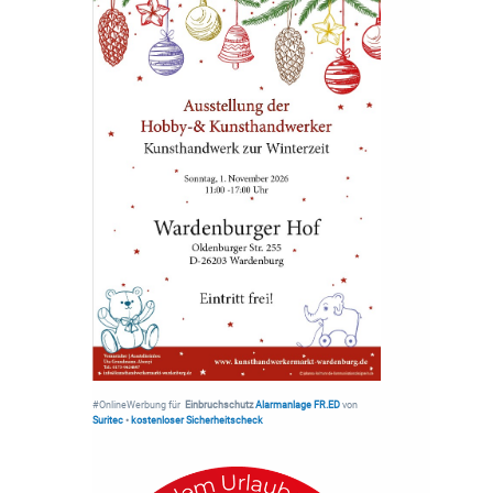
#OnlineWerbung für
Einbruchschutz
Alarmanlage FR.ED
von
Suritec
•
kostenloser Sicherheitscheck