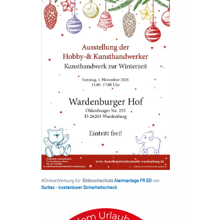
#OnlineWerbung für
Einbruchschutz
Alarmanlage FR.ED
von
Suritec
•
kostenloser Sicherheitscheck