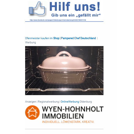
Ofenmeister kaufen im
Shop | Pampered Chef Deutschland
|
Werbung
Anzeigen | Regionalwerbung |
OnlineWerbung
Oldenburg