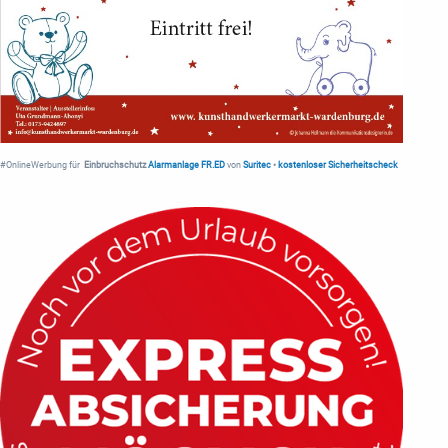
#OnlineWerbung für
Einbruchschutz
Alarmanlage FR.ED
von
Suritec
•
kostenloser Sicherheitscheck