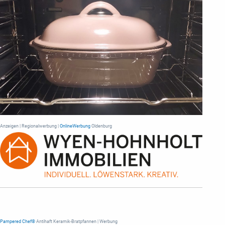
Anzeigen | Regionalwerbung |
OnlineWerbung
Oldenburg
Pampered Chef®
Antihaft Keramik-Bratpfannen | Werbung