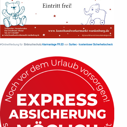
#OnlineWerbung für
Einbruchschutz
Alarmanlage FR.ED
von
Suritec
•
kostenloser Sicherheitscheck