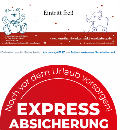
#OnlineWerbung für
Einbruchschutz
Alarmanlage FR.ED
von
Suritec
•
kostenloser Sicherheitscheck