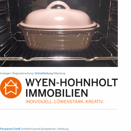
Anzeigen | Regionalwerbung |
OnlineWerbung
Oldenburg
Pampered Chef®
Antihaft Keramik-Bratpfannen | Werbung