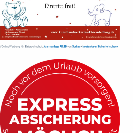
#OnlineWerbung für
Einbruchschutz
Alarmanlage FR.ED
von
Suritec
•
kostenloser Sicherheitscheck