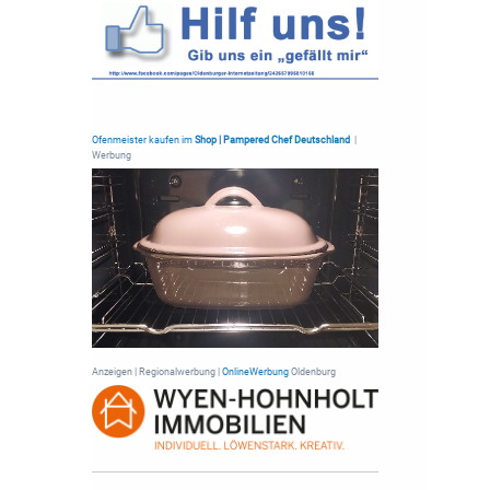
Ofenmeister kaufen im
Shop | Pampered Chef Deutschland
|
Werbung
Anzeigen | Regionalwerbung |
OnlineWerbung
Oldenburg