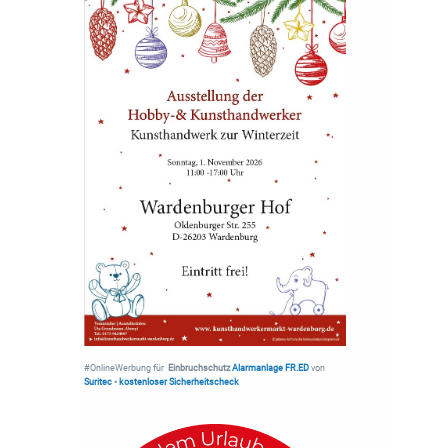
#OnlineWerbung für
Einbruchschutz
Alarmanlage FR.ED
von
Suritec
•
kostenloser Sicherheitscheck