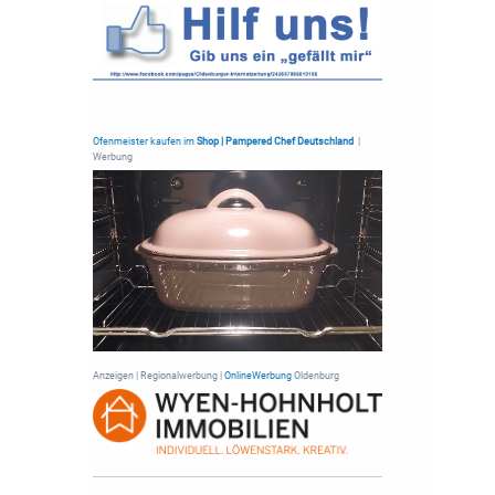
Ofenmeister kaufen im
Shop | Pampered Chef Deutschland
|
Werbung
Anzeigen | Regionalwerbung |
OnlineWerbung
Oldenburg