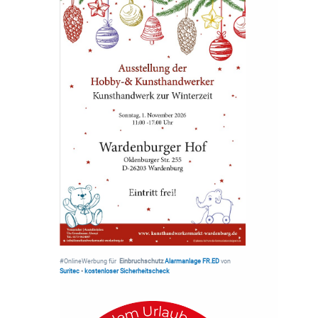
#OnlineWerbung für
Einbruchschutz
Alarmanlage FR.ED
von
Suritec
•
kostenloser Sicherheitscheck