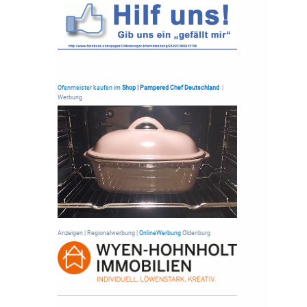
Ofenmeister kaufen im
Shop | Pampered Chef Deutschland
|
Werbung
Anzeigen | Regionalwerbung |
OnlineWerbung
Oldenburg