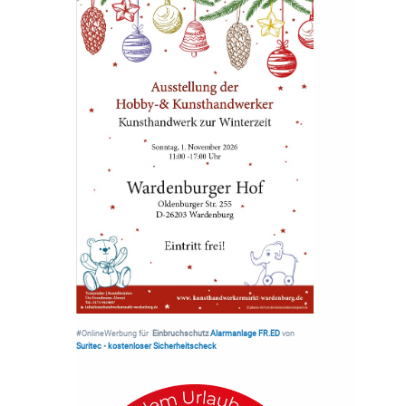
#OnlineWerbung für
Einbruchschutz
Alarmanlage FR.ED
von
Suritec
•
kostenloser Sicherheitscheck