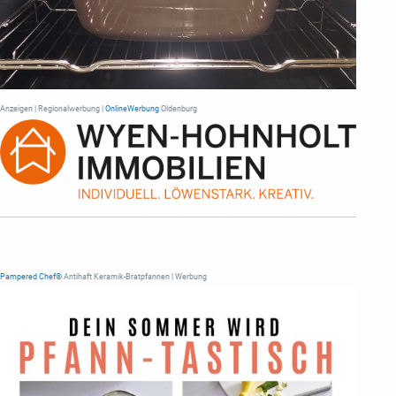
Anzeigen | Regionalwerbung |
OnlineWerbung
Oldenburg
Pampered Chef®
Antihaft Keramik-Bratpfannen | Werbung