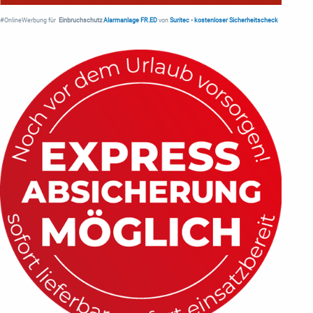
#OnlineWerbung für
Einbruchschutz
Alarmanlage FR.ED
von
Suritec
•
kostenloser Sicherheitscheck