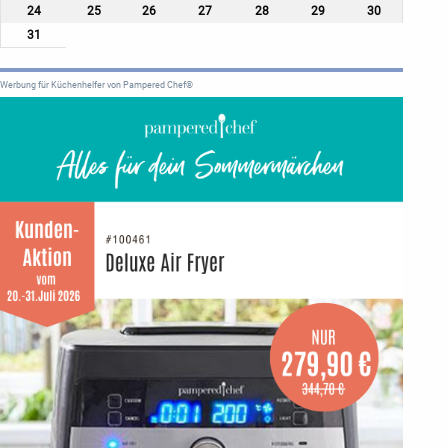
24
25
26
27
28
29
30
31
Werbung für Küchenhelfer von Pampered Chef®