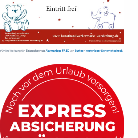
#OnlineWerbung für
Einbruchschutz
Alarmanlage FR.ED
von
Suritec
•
kostenloser Sicherheitscheck