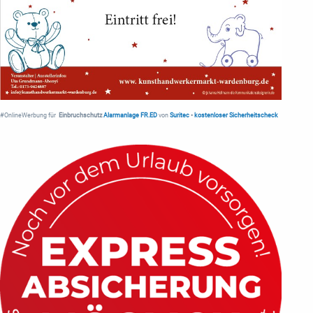
#OnlineWerbung für
Einbruchschutz
Alarmanlage FR.ED
von
Suritec
•
kostenloser Sicherheitscheck