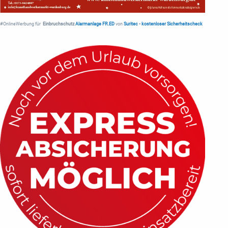
#OnlineWerbung für
Einbruchschutz
Alarmanlage FR.ED
von
Suritec
•
kostenloser Sicherheitscheck