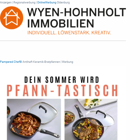
Anzeigen | Regionalwerbung |
OnlineWerbung
Oldenburg
Pampered Chef®
Antihaft Keramik-Bratpfannen | Werbung