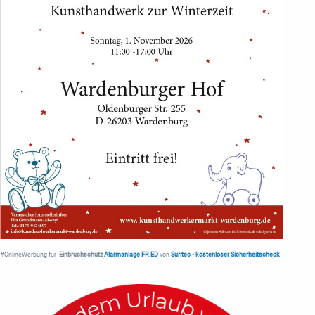
#OnlineWerbung für
Einbruchschutz
Alarmanlage FR.ED
von
Suritec
•
kostenloser Sicherheitscheck