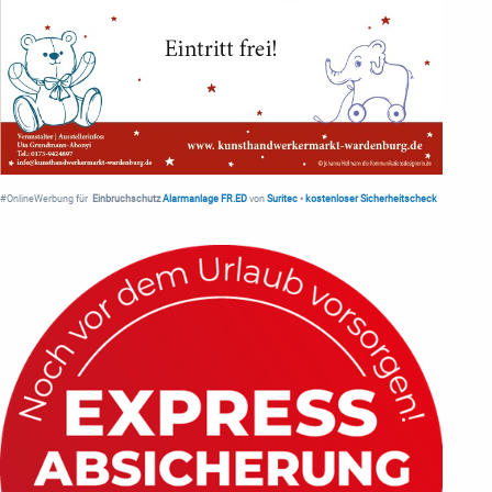
#OnlineWerbung für
Einbruchschutz
Alarmanlage FR.ED
von
Suritec
•
kostenloser Sicherheitscheck