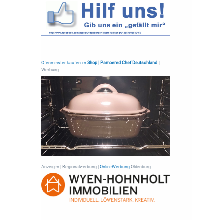
Ofenmeister kaufen im
Shop | Pampered Chef Deutschland
|
Werbung
Anzeigen | Regionalwerbung |
OnlineWerbung
Oldenburg