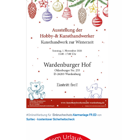
#OnlineWerbung für
Einbruchschutz
Alarmanlage FR.ED
von
Suritec
•
kostenloser Sicherheitscheck