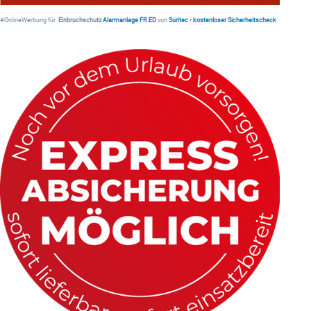
#OnlineWerbung für
Einbruchschutz
Alarmanlage FR.ED
von
Suritec
•
kostenloser Sicherheitscheck