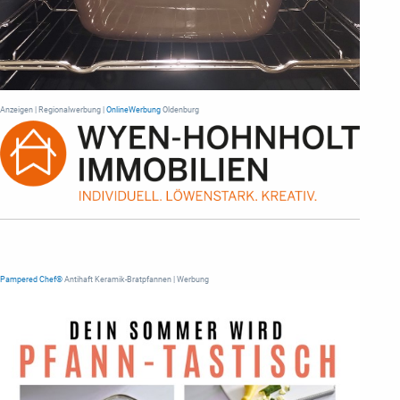
Anzeigen | Regionalwerbung |
OnlineWerbung
Oldenburg
Pampered Chef®
Antihaft Keramik-Bratpfannen | Werbung