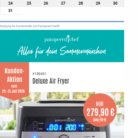
24
25
26
27
28
29
30
31
Werbung für Küchenhelfer von Pampered Chef®