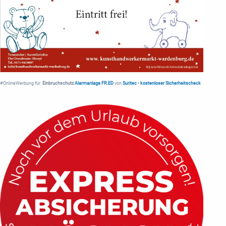
#OnlineWerbung für
Einbruchschutz
Alarmanlage FR.ED
von
Suritec
•
kostenloser Sicherheitscheck