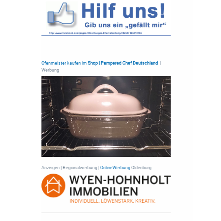
Ofenmeister kaufen im
Shop | Pampered Chef Deutschland
|
Werbung
Anzeigen | Regionalwerbung |
OnlineWerbung
Oldenburg