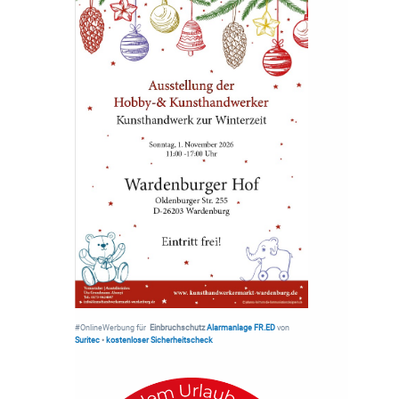
#OnlineWerbung für
Einbruchschutz
Alarmanlage FR.ED
von
Suritec
•
kostenloser Sicherheitscheck