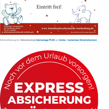
#OnlineWerbung für
Einbruchschutz
Alarmanlage FR.ED
von
Suritec
•
kostenloser Sicherheitscheck