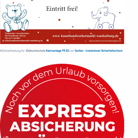
#OnlineWerbung für
Einbruchschutz
Alarmanlage FR.ED
von
Suritec
•
kostenloser Sicherheitscheck