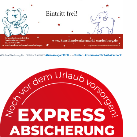
#OnlineWerbung für
Einbruchschutz
Alarmanlage FR.ED
von
Suritec
•
kostenloser Sicherheitscheck