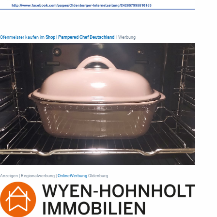
Ofenmeister kaufen im
Shop | Pampered Chef Deutschland
| Werbung
Anzeigen | Regionalwerbung |
OnlineWerbung
Oldenburg