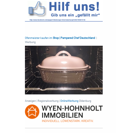
Ofenmeister kaufen im
Shop | Pampered Chef Deutschland
|
Werbung
Anzeigen | Regionalwerbung |
OnlineWerbung
Oldenburg