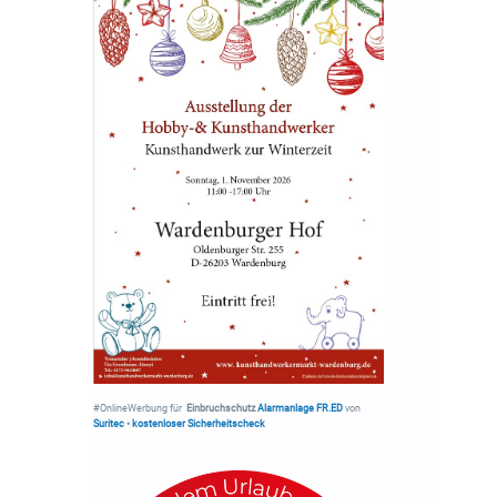
#OnlineWerbung für
Einbruchschutz
Alarmanlage FR.ED
von
Suritec
•
kostenloser Sicherheitscheck