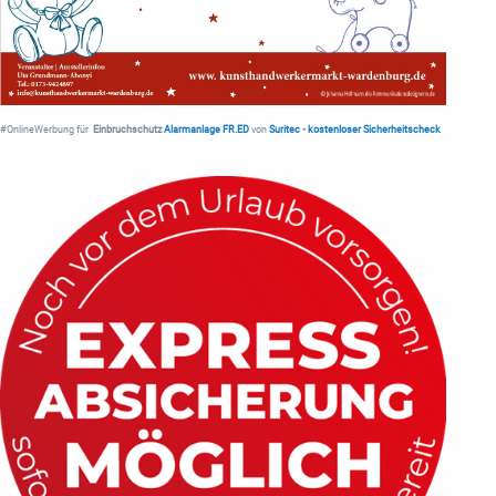
#OnlineWerbung für
Einbruchschutz
Alarmanlage FR.ED
von
Suritec
•
kostenloser Sicherheitscheck