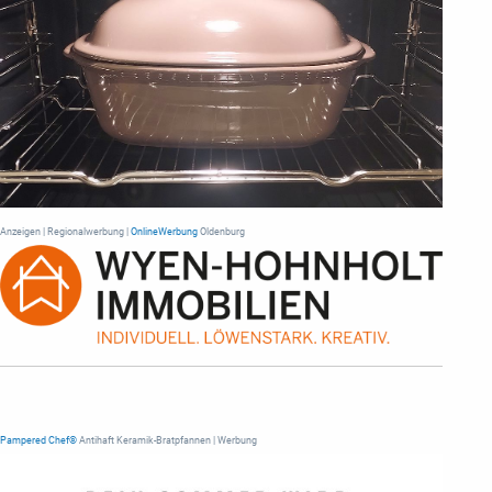
Anzeigen | Regionalwerbung |
OnlineWerbung
Oldenburg
Pampered Chef®
Antihaft Keramik-Bratpfannen | Werbung