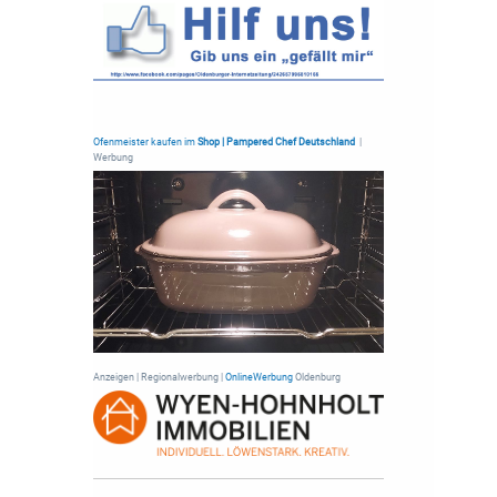
Ofenmeister kaufen im
Shop | Pampered Chef Deutschland
|
Werbung
Anzeigen | Regionalwerbung |
OnlineWerbung
Oldenburg