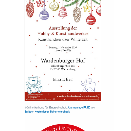
#OnlineWerbung für
Einbruchschutz
Alarmanlage FR.ED
von
Suritec
•
kostenloser Sicherheitscheck