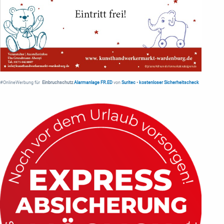
#OnlineWerbung für
Einbruchschutz
Alarmanlage FR.ED
von
Suritec
•
kostenloser Sicherheitscheck