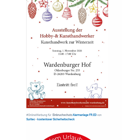
#OnlineWerbung für
Einbruchschutz
Alarmanlage FR.ED
von
Suritec
•
kostenloser Sicherheitscheck