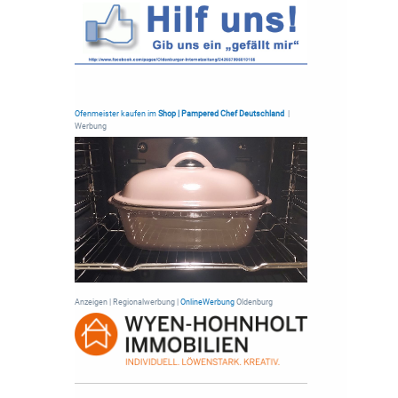
Ofenmeister kaufen im
Shop | Pampered Chef Deutschland
|
Werbung
Anzeigen | Regionalwerbung |
OnlineWerbung
Oldenburg