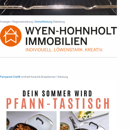
Anzeigen | Regionalwerbung |
OnlineWerbung
Oldenburg
Pampered Chef®
Antihaft Keramik-Bratpfannen | Werbung