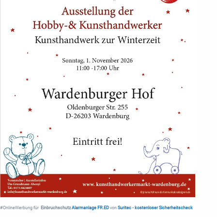
#OnlineWerbung für
Einbruchschutz
Alarmanlage FR.ED
von
Suritec
•
kostenloser Sicherheitscheck