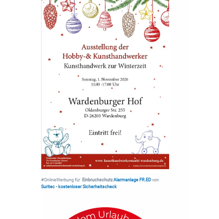
#OnlineWerbung für
Einbruchschutz
Alarmanlage FR.ED
von
Suritec
•
kostenloser Sicherheitscheck