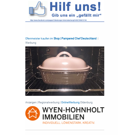
Ofenmeister kaufen im
Shop | Pampered Chef Deutschland
|
Werbung
Anzeigen | Regionalwerbung |
OnlineWerbung
Oldenburg