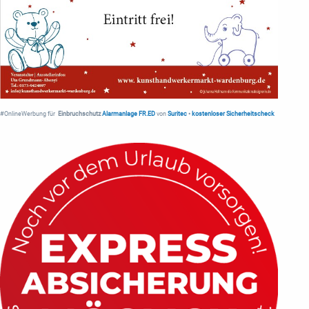
#OnlineWerbung für
Einbruchschutz
Alarmanlage FR.ED
von
Suritec
•
kostenloser Sicherheitscheck