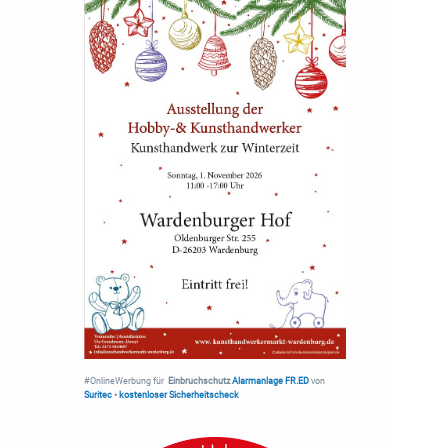
#OnlineWerbung für
Einbruchschutz
Alarmanlage FR.ED
von
Suritec
•
kostenloser Sicherheitscheck