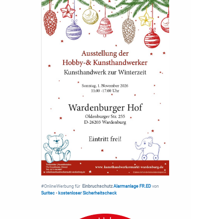
#OnlineWerbung für
Einbruchschutz
Alarmanlage FR.ED
von
Suritec
•
kostenloser Sicherheitscheck