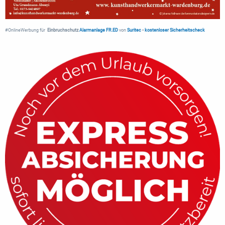
#OnlineWerbung für
Einbruchschutz
Alarmanlage FR.ED
von
Suritec
•
kostenloser Sicherheitscheck