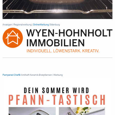
Anzeigen | Regionalwerbung |
OnlineWerbung
Oldenburg
Pampered Chef®
Antihaft Keramik-Bratpfannen | Werbung