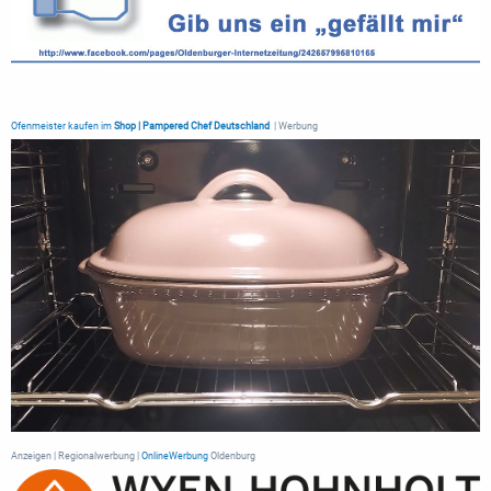
Ofenmeister kaufen im
Shop | Pampered Chef Deutschland
| Werbung
Anzeigen | Regionalwerbung |
OnlineWerbung
Oldenburg