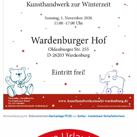
#OnlineWerbung für
Einbruchschutz
Alarmanlage FR.ED
von
Suritec
•
kostenloser Sicherheitscheck