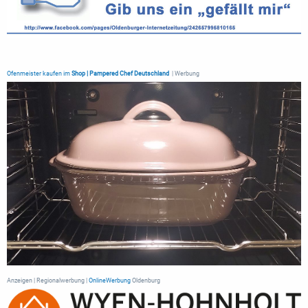
Ofenmeister kaufen im
Shop | Pampered Chef Deutschland
| Werbung
Anzeigen | Regionalwerbung |
OnlineWerbung
Oldenburg