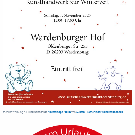
#OnlineWerbung für
Einbruchschutz
Alarmanlage FR.ED
von
Suritec
•
kostenloser Sicherheitscheck