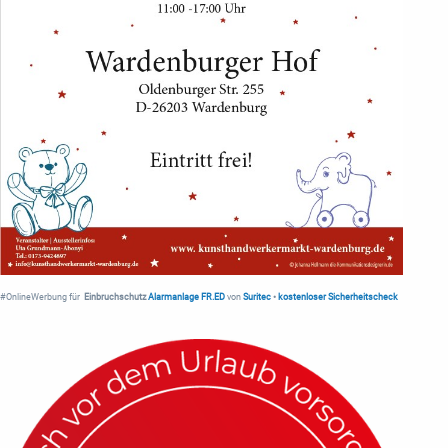
#OnlineWerbung für
Einbruchschutz
Alarmanlage FR.ED
von
Suritec
•
kostenloser Sicherheitscheck