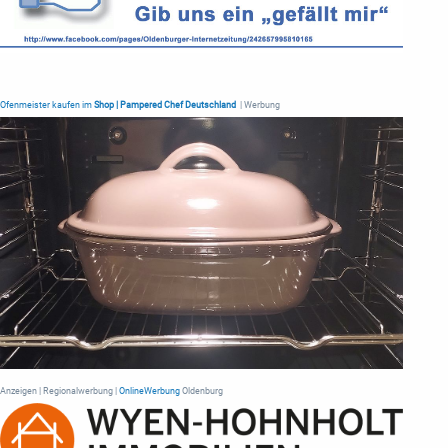
Ofenmeister kaufen im
Shop | Pampered Chef Deutschland
| Werbung
Anzeigen | Regionalwerbung |
OnlineWerbung
Oldenburg