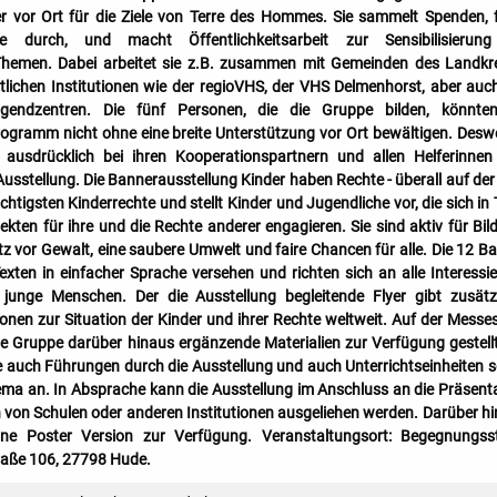
er vor Ort für die Ziele von Terre des Hommes. Sie sammelt Spenden, 
e durch, und macht Öffentlichkeitsarbeit zur Sensibilisierung
 Themen. Dabei arbeitet sie z.B. zusammen mit Gemeinden des Landkr
lichen Institutionen wie der regioVHS, der VHS Delmenhorst, aber auc
endzentren. Die fünf Personen, die die Gruppe bilden, könnten
ogramm nicht ohne eine breite Unterstützung vor Ort bewältigen. Des
 ausdrücklich bei ihren Kooperationspartnern und allen Helferinne
 Ausstellung. Die Bannerausstellung Kinder haben Rechte - überall auf der
ichtigsten Kinderrechte und stellt Kinder und Jugendliche vor, die sich in 
ten für ihre und die Rechte anderer engagieren. Sie sind aktiv für Bil
z vor Gewalt, eine saubere Umwelt und faire Chancen für alle. Die 12 B
exten in einfacher Sprache versehen und richten sich an alle Interessie
junge Menschen. Der die Ausstellung begleitende Flyer gibt zusätz
ionen zur Situation der Kinder und ihrer Rechte weltweit. Auf der Messe
ie Gruppe darüber hinaus ergänzende Materialien zur Verfügung gestellt
e auch Führungen durch die Ausstellung und auch Unterrichtseinheiten 
ma an. In Absprache kann die Ausstellung im Anschluss an die Präsent
 von Schulen oder anderen Institutionen ausgeliehen werden. Darüber h
eine Poster Version zur Verfügung. Veranstaltungsort: Begegnungss
raße 106, 27798 Hude.