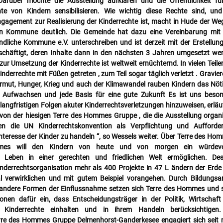
Darüber möchte die Ausstellung aufklären und die Öffentlichkeit fü
e von Kindern sensibilisieren. Wie wichtig diese Rechte sind, un
gagement zur Realisierung der Kinderrechte ist, macht in Hude der We
hen Kommune deutlich. Die Gemeinde hat dazu eine Vereinbarung mi
ndliche Kommune e.V. unterschreiben und ist derzeit mit der Erstellun
schäftigt, deren Inhalte dann in den nächsten 3 Jahren umgesetzt we
 zur Umsetzung der Kinderrechte ist weltweit ernüchternd. In vielen Teile
inderrechte mit Füßen getreten , zum Teil sogar täglich verletzt . Gravie
rmut, Hunger, Krieg und auch der Klimawandel rauben Kindern das Nöt
 Aufwachsen und jede Basis für eine gute Zukunft Es ist uns beso
e langfristigen Folgen akuter Kinderrechtsverletzungen hinzuweisen, erläu
on der hiesigen Terre des Hommes Gruppe , die die Ausstellung organi
fen die UN Kinderrechtskonvention als Verpflichtung und Aufforde
nteresse der Kinder zu handeln “, so Wessels weiter. Über Terre des Ho
es will den Kindern von heute und von morgen ein würdevol
s Leben in einer gerechten und friedlichen Welt ermöglichen. Des
inderrechtsorganisation mehr als 400 Projekte in 47 L ändern der Erde 
al verwirklichen und mit gutem Beispiel vorangehen. Durch Bildungsar
ndere Formen der Einflussnahme setzen sich Terre des Hommes und 
ionen dafür ein, dass Entscheidungsträger in der Politik, Wirtschaf
e Kinderrechte einhalten und in ihrem Handeln berücksichtigen.
rre des Hommes Gruppe Delmenhorst-Ganderkesee engagiert sich seit