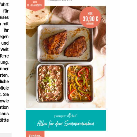
führt
 für
eises
h mit
 ihr
wegen
n und
 Welt
Terre
dung,
anner
rten,
liche
säule
. Sie
sowie
ation
inaus
tätte