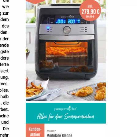
r die
d wie
g zur
t dem
g des
rden.
n der
rende
igste
nders
terte
siert
rung,
mmes.
les,
halb
, die
beit,
seine
t und
 Die
 mehr