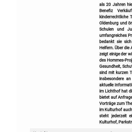
als 20 Jahren hi
Benefiz Verkäuf
kinderrechtliche
Oldenburg und ört
Schulen und Jug
umfangreiches Pr
bedankt sie sich
Helfern. Über die
zeigt einige der w
des Hommes-Projek
Gesundheit, Schut
sind mit kurzen T
insbesondere an 
aktuelle Informat
im Lichthof hat d
bietet auf Anfrag
Vorträge zum The
im Kulturhof auch
steht jederzeit 
Kulturhof, Parkst