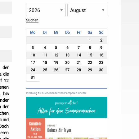
Mo
Di
Mi
Do
Fr
Sa
So
1
2
3
4
5
6
7
8
9
10
11
12
13
14
15
16
17
18
19
20
21
22
23
 der
24
25
26
27
28
29
30
a die
31
uf 12
denen
. bis
Werbung für Küchenhelfer von Pampered Chef®
inder
n der
schen
esund
 Doch
eren