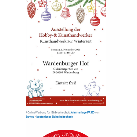
#OnlineWerbung für
Einbruchschutz
Alarmanlage FR.ED
von
Suritec
•
kostenloser Sicherheitscheck