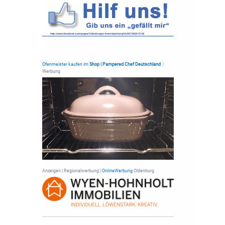
Ofenmeister kaufen im
Shop | Pampered Chef Deutschland
|
Werbung
Anzeigen | Regionalwerbung |
OnlineWerbung
Oldenburg