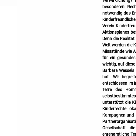
Verwirklichung? 
besonderen Recht
notwendig das En
Kinderfreundlic
Verein Kinderfreu
Aktionsplanes be
Denn die Realität
Welt werden die K
Missstände wie A
für ein gesundes
wichtig, auf dies
Barbara Wessels v
hat. Wir begrei
entschlossen im I
Terre des Homm
selbstbestimmte
unterstützt die K
Kinderrechte lok
Kampagnen und a
Partnerorganisat
Gesellschaft di
ehrenamtliche Te