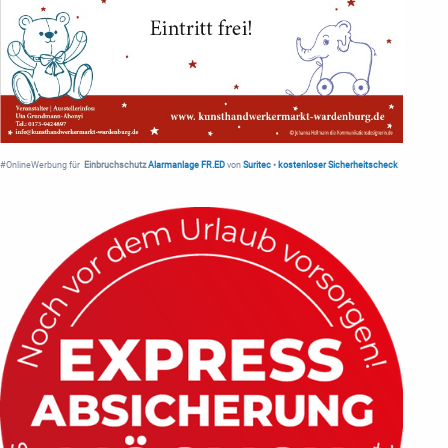
#OnlineWerbung für
Einbruchschutz
Alarmanlage FR.ED
von
Suritec
•
kostenloser Sicherheitscheck