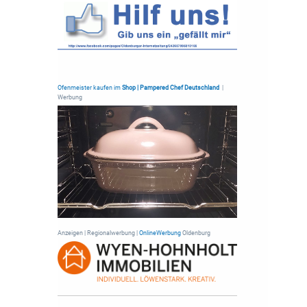
Ofenmeister kaufen im
Shop | Pampered Chef Deutschland
|
Werbung
Anzeigen | Regionalwerbung |
OnlineWerbung
Oldenburg