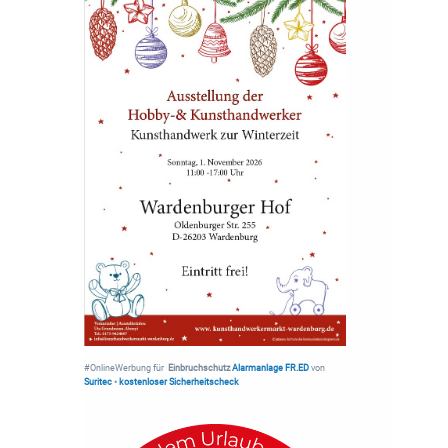
#OnlineWerbung für
Einbruchschutz
Alarmanlage FR.ED
von
Suritec
•
kostenloser Sicherheitscheck