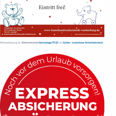
#OnlineWerbung für
Einbruchschutz
Alarmanlage FR.ED
von
Suritec
•
kostenloser Sicherheitscheck