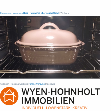
Ofenmeister kaufen im
Shop | Pampered Chef Deutschland
| Werbung
Anzeigen | Regionalwerbung |
OnlineWerbung
Oldenburg