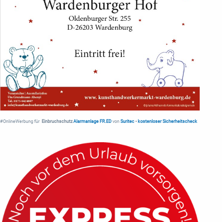
#OnlineWerbung für
Einbruchschutz
Alarmanlage FR.ED
von
Suritec
•
kostenloser Sicherheitscheck